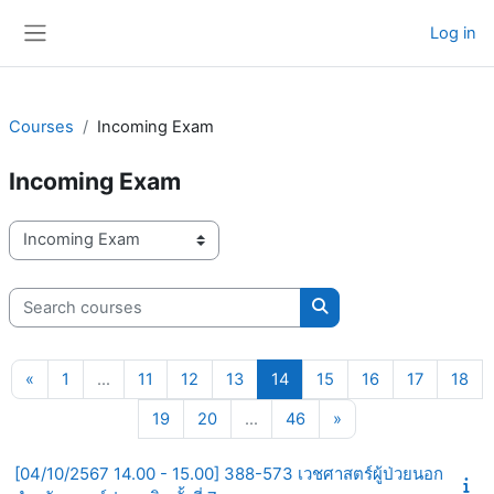
Skip to main content
Log in
Side panel
Courses
Incoming Exam
Incoming Exam
Course categories
Search courses
Search courses
Previous page
Page 1
Page 11
Page 12
Page 13
Page 14
Page 15
Page 16
Page 17
Pag
«
1
…
11
12
13
14
15
16
17
18
Page 19
Page 20
Page 46
Next page
19
20
…
46
»
[04/10/2567 14.00 - 15.00] 388-573 เวชศาสตร์ผู้ป่วยนอก