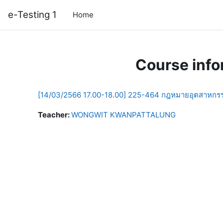
Skip to main content
e-Testing 1
Home
Course info
[14/03/2566 17.00-18.00] 225-464 กฎหมายอุตสาหกร
Teacher:
WONGWIT KWANPATTALUNG